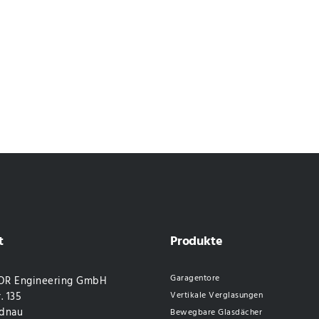
t
Produkte
Garagentore
R Engineering GmbH
. 135
Vertikale Verglasungen
dnau
Bewegbare Glasdächer