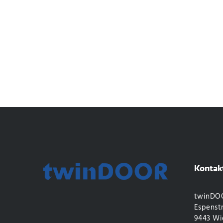
Kontak
twinDOO
Espenstr
9443 Wi