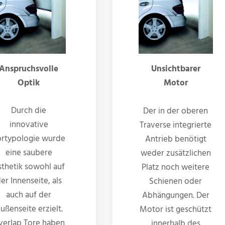
Anspruchsvolle
Unsichtbarer
Optik
Motor
Durch die
Der in der oberen
innovative
Traverse integrierte
ortypologie wurde
Antrieb benötigt
eine saubere
weder zusätzlichen
sthetik sowohl auf
Platz noch weitere
er Innenseite, als
Schienen oder
auch auf der
Abhängungen. Der
ußenseite erzielt.
Motor ist geschützt
verlap Tore haben
innerhalb des