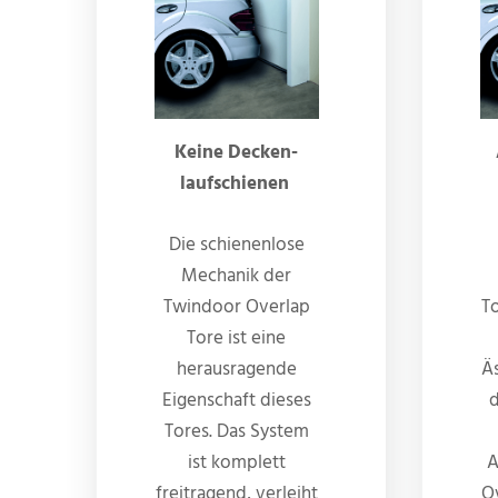
Keine
Decken-
laufs
chienen
Die schienenlose
Mechanik der
Twindoor Overlap
T
Tore ist eine
herausragende
Ä
Eigenschaft dieses
d
Tores. Das System
ist komplett
A
freitragend, verleiht
O