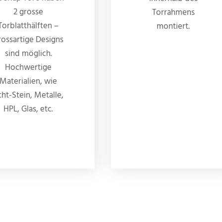
2 grosse
Torrahmens
Torblatthälften –
montiert.
rossartige Designs
sind möglich.
Hochwertige
Materialien, wie
cht-Stein, Metalle,
HPL, Glas, etc.