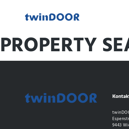
PROPERTY S
Kontak
twinDOO
Espenstr
9443 Wi