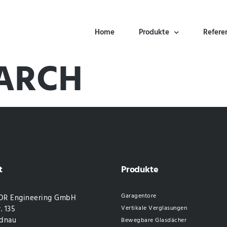
Home
Produkte
Refere
EARCH
t
Produkte
Garagentore
R Engineering GmbH
. 135
Vertikale Verglasungen
dnau
Bewegbare Glasdächer